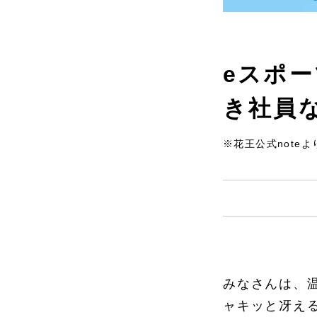
eスポ
き社員
※花王公式noteよ
みなさんは、
ャキッと冴え