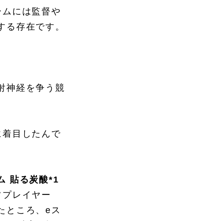
ームには監督や
する存在です。
射神経を争う競
に着目したんで
 貼る炭酸*1
ツプレイヤー
たところ、eス