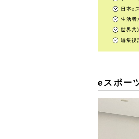
日本e
生活者
世界共
編集後
eスポー