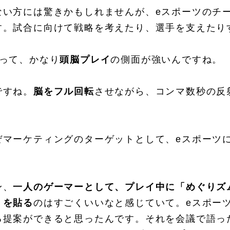
ない方には驚きかもしれませんが、eスポーツのチ
す。試合に向けて戦略を考えたり、選手を支えたり
ツって、かなり
頭脳プレイ
の側面が強いんですね。
ですね。
脳をフル回転
させながら、コンマ数秒の反
ぜマーケティングのターゲットとして、eスポーツ
身、
一人のゲーマーとして、プレイ中に「めぐりズム
」を貼る
のはすごくいいなと感じていて。eスポー
る提案ができると思ったんです。それを会議で語っ