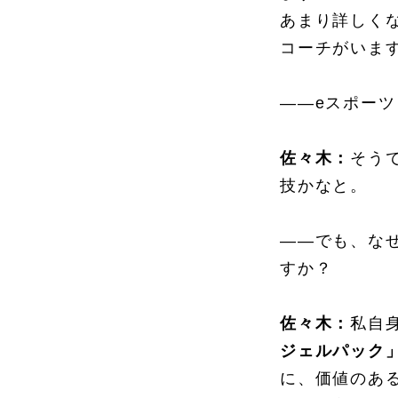
あまり詳しく
コーチがいま
――eスポー
佐々木：
そう
技かなと。
――でも、な
すか？
佐々木：
私自
ジェルパック
に、価値のあ