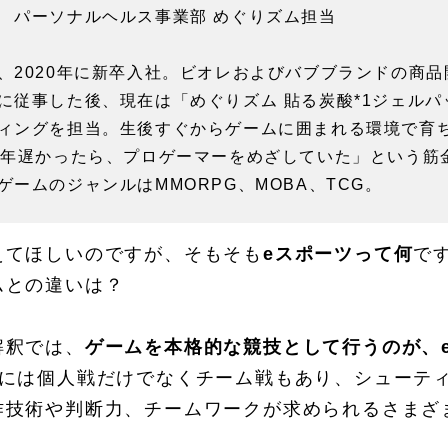
 パーソナルヘルス事業部 めぐりズム担当
、2020年に新卒入社。ビオレおよびバブブランドの商
に従事した後、現在は「めぐりズム 貼る炭酸*1ジェルパ
ィングを担当。生後すぐからゲームに囲まれる環境で育
0年遅かったら、プロゲーマーをめざしていた」という筋
ゲームのジャンルはMMORPG、MOBA、TCG。
えてほしいのですが、そもそも
eスポーツって何
で
ムとの違いは？
解釈では、
ゲームを本格的な競技として行うのが、
ツには個人戦だけでなくチーム戦もあり、シューテ
作技術や判断力、チームワークが求められるさまざ