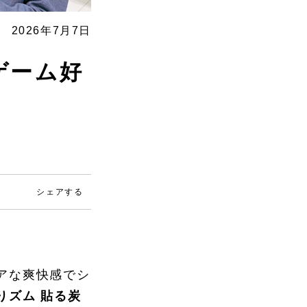
2026年7月7日
ゲーム好
シェアする
アな爽快感でシ
りズム 貼る炭