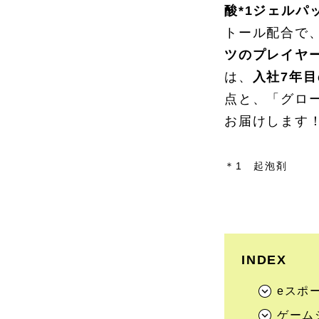
酸*1ジェルパ
トール配合で
ツのプレイヤ
は、
入社7年
点と、「グロ
お届けします
＊1 起泡剤
INDEX
eスポ
ゲーム