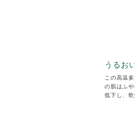
うるお
この高温多
の肌はふや
低下し、乾