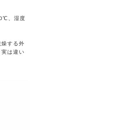
0℃、湿度
乾燥する外
、実は違い