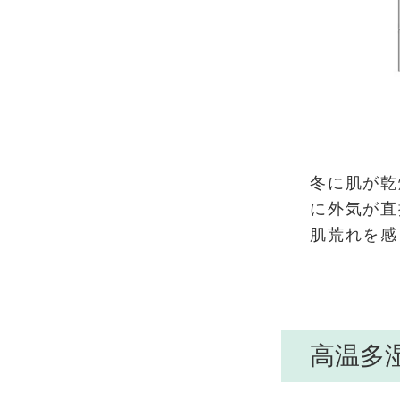
冬に肌が乾
に外気が直
肌荒れを感
高温多