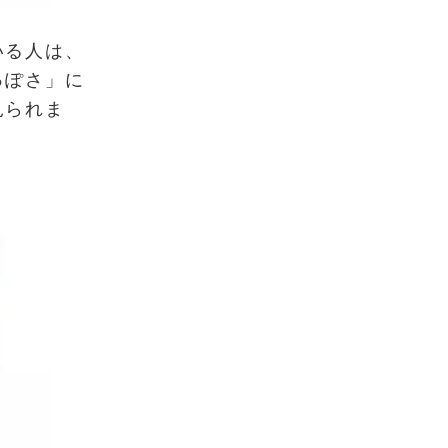
いる人は、
っぽさ」に
見られま