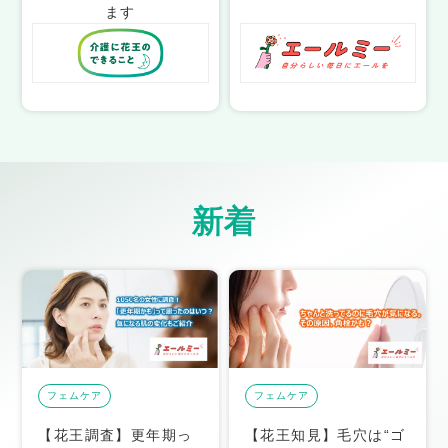
ます
新着
フェム
ケア
フェム
ケア
【花王調査】更年期っ
【花王知見】毛穴は“ゴ