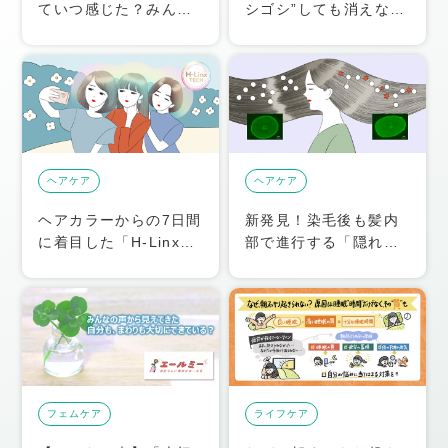
ていつ感じた？みんな
シゴシ”しても消えな
が感じたこころとカラ
い？毎日の角栓ケアを
ダの変化を紹介します
見直そう
ヘアケア
ヘアケア
ヘアカラーからの7日間
新発見！染毛後も髪内
に着目した「H-Linx
部で進行する「隠れダ
TECH」。新しい”色・
メージ」。刻々と変化
質感ケア技術”で、美し
する髪に適したケアを
く理想の髪に
届ける発想で、きれい
な状態が長続き
フェム
ケア
ライフ
ケア