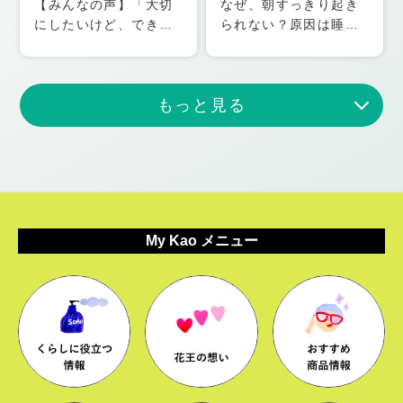
【みんなの声】「大切
なぜ、朝すっきり起き
にしたいけど、できて
られない？原因は睡
いる？」自分やパート
眠”時間”だけでなく、
ナーを大切にするヒン
その”質”も
ト
もっと見る
My Kao メニュー