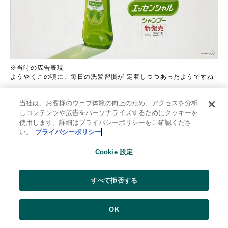
※当時の広告表現
ようやくこの頃に、毎日の洗髪習慣が 定着しつつあったようですね
1970年代後半に入ると、シャンプーの世帯普及率
当社は、お客様のウェブ体験の向上のため、アクセスを分析
は約98%に達し（花王調べ）、シャンプーのコンセ
しコンテンツや広告をパーソナライズするためにクッキーを
使用します。詳細はプライバシーポリシーをご確認くださ
プトも毛髪への効果が主流になります。そんな中、
い。
プライバシーポリシー
キューティクルケア研究から生まれた、初代「エッ
Cookie 設定
センシャル」が登場。「毎日シャンプーしたってい
いんです。」をキャッチフレーズに、美髪ケアシャ
すべて拒否する
ンプーの先駆けとなりました。
また、美髪を象徴する、髪表面で反射する白い輝き
OK
を表現した“天使の輪”。初代エッセンシャルからキ
ーワードとして提案しています。