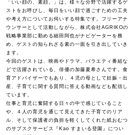
「いい顔の、素顔。」は、様々な分野で活躍するゲ
ストをお呼びし、毎日をいい顔で過ごすための工夫
や考え方についてお伺いする特集です。フリーアナ
ウンサーとして活動しながら、株式会社AGRIKOの
戦略事業部に勤める細田阿也がナビゲーターを務
め、ゲストの知られざる素の一面を引き出していき
ます。
今回のゲストは、映画やドラマ、バラエティ番組な
どで活躍されている、俳優の加藤夏希さんです。食
育アドバイザーでもあり、４児の母として妊娠・出
産、子育てに関する質問に答える動画なども配信し
ています。
仕事と育児に奮闘する日々の中で感じていること
や、４人の育児を通じて見えてきた子育てのリア
ル、そして保護者の負担を軽くしてくれた紙おむつ
のサブスクサービス『Kao すまいる登園』につい