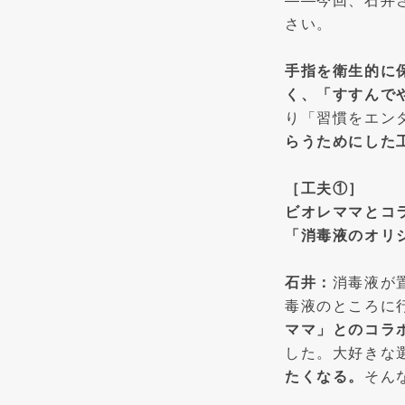
——今回、石井
さい。
手指を衛生的に
く、「すすんで
り「習慣をエン
らうためにした
［工夫①］
ビオレママとコ
「消毒液のオリ
石井：
消毒液が
毒液のところに
ママ」とのコラ
した。大好きな
たくなる。
そん