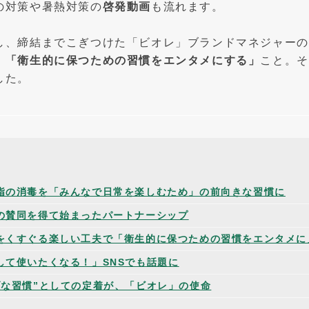
の対策や暑熱対策の
啓発動画
も流れます。
し、締結までこぎつけた「ビオレ」ブランドマネジャーの
、
「衛生的に保つための習慣をエンタメにする」
こと。そ
した。
指の消毒を「みんなで日常を楽しむため」の前向きな習慣に
の賛同を得て始まったパートナーシップ
をくすぐる楽しい工夫で「衛生的に保つための習慣をエンタメに
して使いたくなる！」SNSでも話題に
ブな習慣”としての定着が、「ビオレ」の使命