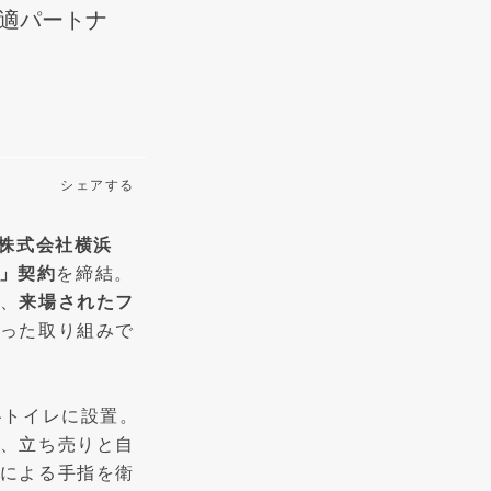
快適パートナ
シェアする
株式会社横浜
」契約
を締結。
、
来場されたフ
った取り組みで
各トイレに設置。
、立ち売りと自
による手指を衛