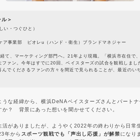
ール＞
いしい・つぐひと）
ンケア事業部 ビオレu（ハンド・衛生）ブランドマネジャー
を経て、マーケティング部門へ。21年より現職。「横浜市在住で、
大ファン。今年はすでに20回、ベイスターズの試合を観戦しまし
喜んでくださるファンの方々を間近で見られることが、最近のい
ような経緯から、横浜DeNAベイスターズさんとパート
すか？ 背景にあった想いを聞かせてください。
生活がありましたが、ようやく2022年の終わりから日常
23年から
スポーツ観戦でも「声出し応援」が解禁
になり