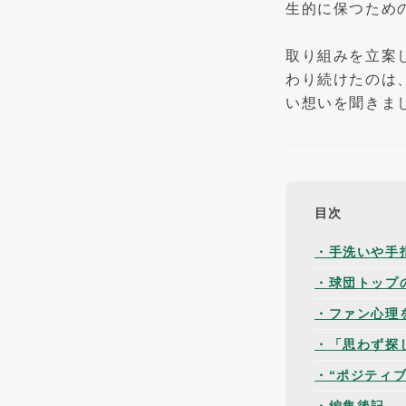
生的に保つため
取り組みを立案
わり続けたのは
い想いを聞きま
目次
・手洗いや手
・球団トップ
・ファン心理
・「思わず探
・“ポジティ