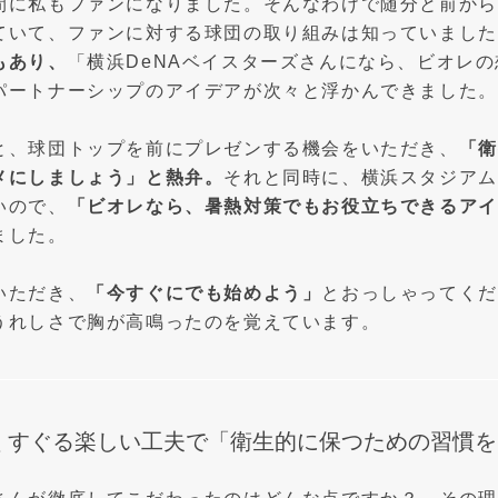
間に私もファンになりました。そんなわけで随分と前から
ていて、ファンに対する球団の取り組みは知っていました
もあり、
「横浜DeNAベイスターズさんになら、ビオレ
パートナーシップのアイデアが次々と浮かんできました。
と、球団トップを前にプレゼンする機会をいただき、
「衛
メにしましょう」と熱弁。
それと同時に、横浜スタジアム
いので、
「ビオレなら、暑熱対策でもお役立ちできるアイ
ました。
いただき、
「今すぐにでも始めよう」
とおっしゃってくだ
うれしさで胸が高鳴ったのを覚えています。
くすぐる楽しい工夫で「衛生的に保つための習慣を