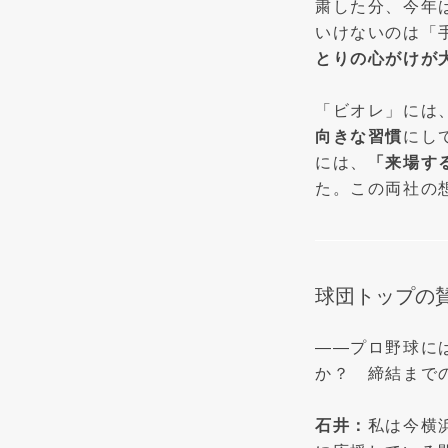
粛した分、今年
いけないのは「
とりの心がけが
「ビオレ」には
向きな習慣
にし
には、
「来場す
た。この両社の
球団トップの
——プロ野球に
か？ 締結まで
石井：
私は今横