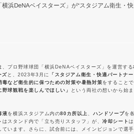
横浜DeNAベイスターズ」が“スタジアム衛生・
は、プロ野球球団「横浜DeNAベイスターズ」を運営する
ーズ
と、2023年3月に
「スタジアム衛生・快適パートナー
消毒など衛生的に保つための対策や暑熱対策
をすることで
に野球観戦を楽しんでほしい」
という両社の想いから始ま
毒液
を横浜スタジアム内の
80カ所以上
、
ハンドソープ
を
ト
はスタンド内で「立ち売りスタッフ」が、
冷却シート
は
しています。さらに、試合前には、メインビジョンで選手