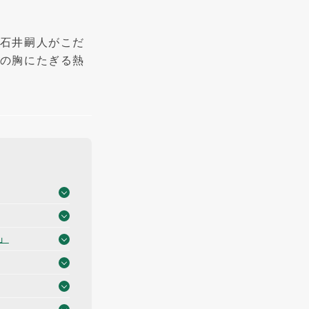
石井嗣人がこだ
の胸にたぎる熱
」