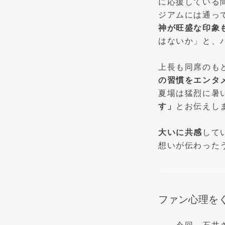
に応援している
ジアムには通っ
神が旺盛な印象
はないか」と、
上長も同席のも
の習慣をエンタ
夏場は猛烈に暑
す」
とお伝えし
大いに共感
して
想いが伝わった
ファン心理を