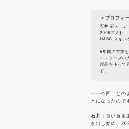
＜プロフィ
石井 嗣人（
2006年入社
H&BC スキ
5年間の営業
イスターズの
製品を使って
す」
——今回、どの
とになったので
石井：
長い自粛
き出し始め、20