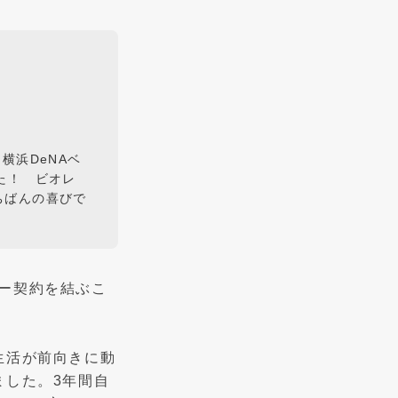
横浜DeNAベ
た！ ビオレ
ちばんの喜びで
ナー契約を結ぶこ
生活が前向きに動
ました。3年間自