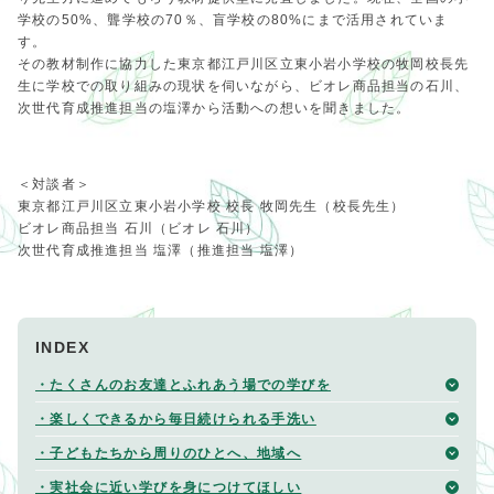
学校の50%、聾学校の70％、盲学校の80%にまで活用されていま
す。
その教材制作に協力した東京都江戸川区立東小岩小学校の牧岡校長先
生に学校での取り組みの現状を伺いながら、ビオレ商品担当の石川、
次世代育成推進担当の塩澤から活動への想いを聞きました。
＜対談者＞
東京都江戸川区立東小岩小学校 校長 牧岡先生（校長先生）
ビオレ商品担当 石川（ビオレ 石川）
次世代育成推進担当 塩澤（推進担当 塩澤）
INDEX
・たくさんのお友達とふれあう場での学びを
・楽しくできるから毎日続けられる手洗い
・子どもたちから周りのひとへ、地域へ
・実社会に近い学びを身につけてほしい