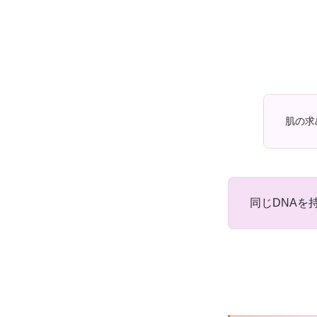
肌の求
同じDNAを