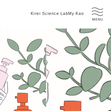
Kirei Science Lab
My Kao
記事を読む
READ ARTICLES
生活・美容編
成分・サイエンス編
花王のヘアケア事業ビジョン