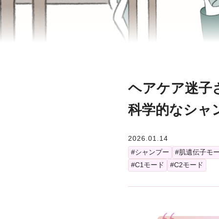
ヘアケア迷子
科学的なシャ
2026.01.14
#シャンプー
#肌遺伝子モ
#C1モード
#C2モード