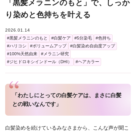
「黒髪メラニンのもと」で、しっか
Kirei Science Lab
り染めと色持ちを叶える
2026.01.14
My Kao
#黒髪メラニンのもと
#白髪ケア
#5分染毛
#色持ち
#ハリコシ
#ボリュームアップ
#白髪染め自由度アップ
花王株式会社
#100%天然由来
#メラニン研究
#ジヒドロキシインドール（DHI）
#ヘアカラー
「わたしにとっての白髪ケアは、まさに白髪
との戦いなんです」
白髪染めを続けているみなさまから、こんな声が聞こ