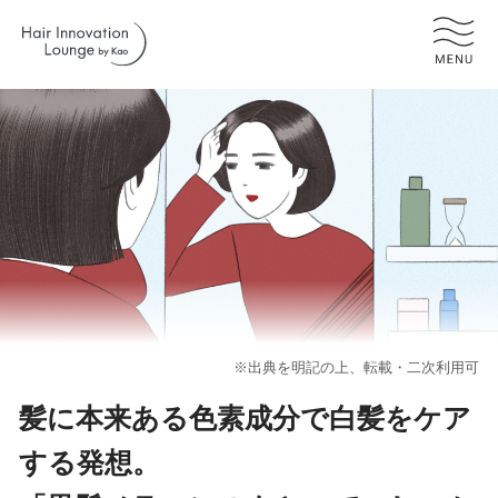
記事を読む
READ ARTICLES
生活・美容編
成分・サイエンス編
※出典を明記の上、転載・二次利用可
髪に本来ある色素成分で白髪をケア
花王のヘアケア事業ビジョン
する発想。